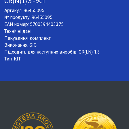
CR(N)1/3 -9ст
Артикул: 96455095
№ продукту: 96455095
EAN номер: 5700394403375
Технічні дані
Пакування: комплект
Виконання: SIC
Підходить для наступних виробів: CR(I,N) 1,3
Тип: KIT