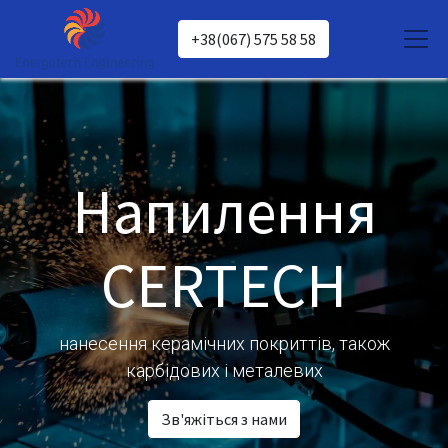
+38(067) 575 58 58
Напилення
CERTECH
нанесення керамічних покриттів, також
карбідових і металевих
Зв'яжіться з нами