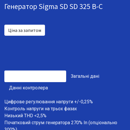
Генератор Sigma SD SD 325 B-C
Ціна за запитом
Основні характеристики
Загальні дані
Данні контролера
Цифрове регулювання напруги +/-0,25%
Контроль напруги на трьох фазах
Низький THD <2,5%
Початковий струм генератора 270% In (опціонально
300%)