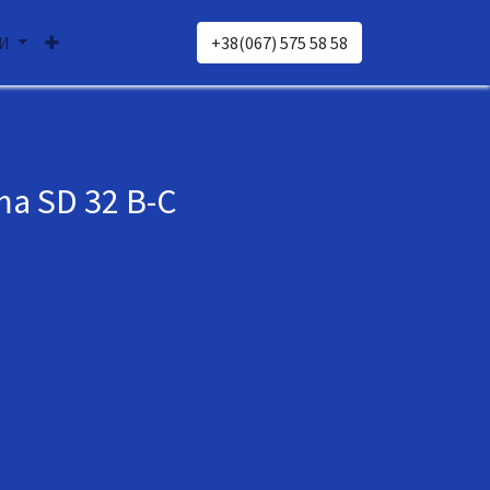
И
+38(067) 575 58 58
a SD 32 B-C