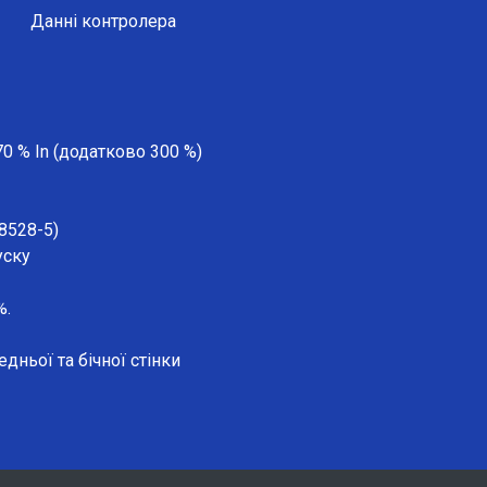
Данні контролера
0 % In (додатково 300 %)
8528-5)
уску
%.
дньої та бічної стінки