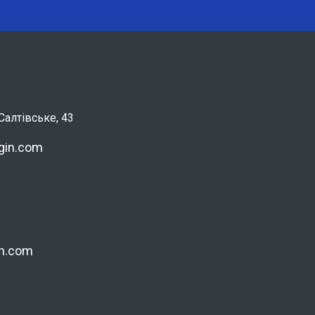
алтівське, 43
gin.com
in.com