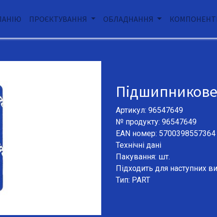
ПАНІЮ
ПРОЄКТУВАННЯ
ОБЛАДНАННЯ
КОМПОНЕНТ
Пiдшипникове к
Артикул: 96547649
№ продукту: 96547649
EAN номер: 5700398557364
Технічні дані
Пакування: шт.
Підходить для наступних ви
Тип: PART