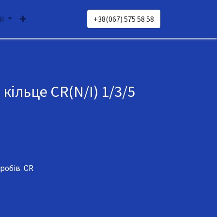
И
+38(067) 575 58 58
iльце CR(N/I) 1/3/5
робів: CR