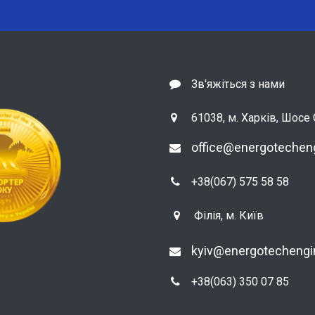
Зв'яжіться з нами
61038, м. Харків, Шосе С
office@energotechen
+38(067) 575 58 58
Філія, м. Київ
kyiv@energotecheng
+38(063) 350 07 85