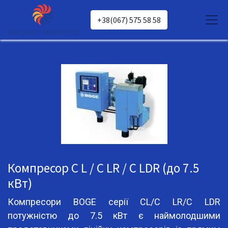
+38(067) 575 58 58
Компресор C L / C LR / C LDR (до 7.5
кВт)
Компресори BOGE серії CL/C LR/C LDR
потужністю до 7.5 кВт є наймолодшими