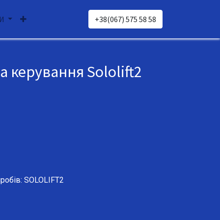
И
+38(067) 575 58 58
 керування Sololift2
иробів: SOLOLIFT2