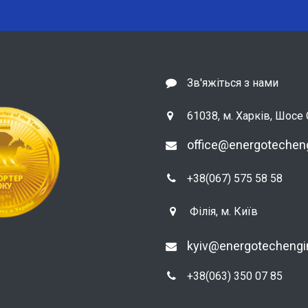
Зв'яжіться з нами
61038, м. Харків, Шосе С
office@energotechen
+38(067) 575 58 58
Філія, м. Київ
kyiv@energotecheng
+38(063) 350 07 85