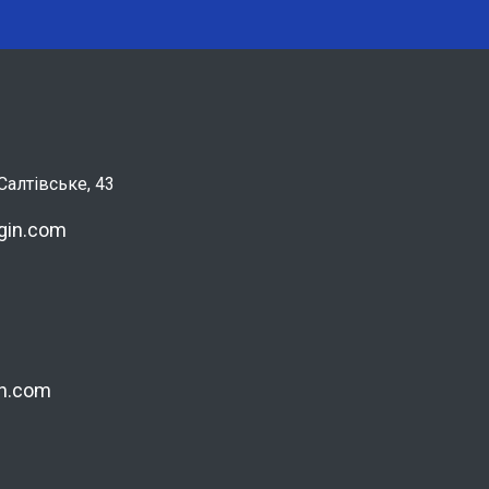
алтівське, 43
gin.com
in.com