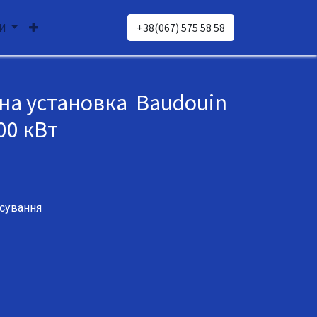
И
+38(067) 575 58 58
на установка Baudouin
00 кВт
сування