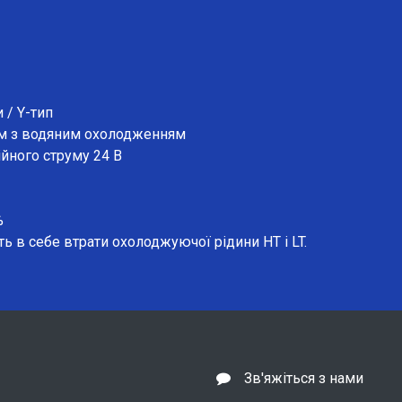
и / Y-тип
ом з водяним охолодженням
ійного струму 24 В
%
 в себе втрати охолоджуючої рідини HT і LT.
Зв'яжіться з нами