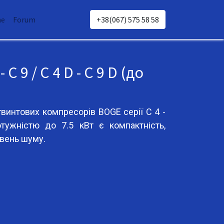
e
Forum
+38(067) 575 58 58
C 9 / C 4 D - C 9 D (до
винтових компресорів BOGE серії C 4 -
ужністю до 7.5 кВт є компактність,
івень шуму.