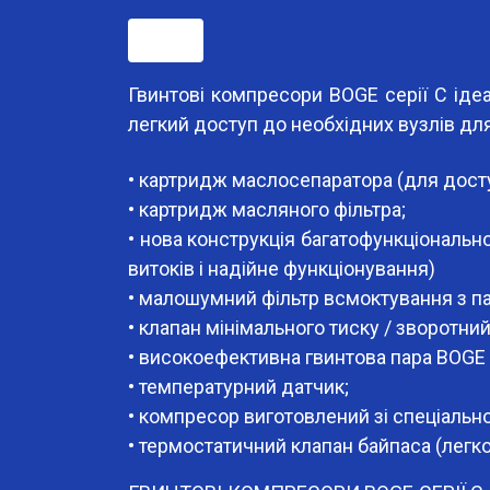
Опис
Гвинтові компресори BOGE серії С іде
легкий доступ до необхідних вузлів для
• картридж маслосепаратора (для досту
• картридж масляного фільтра;
• нова конструкція багатофункціональн
витоків і надійне функціонування)
• малошумний фільтр всмоктування з п
• клапан мінімального тиску / зворотний
• високоефективна гвинтова пара BOGE 
• температурний датчик;
• компресор виготовлений зі спеціальн
• термостатичний клапан байпаса (легко