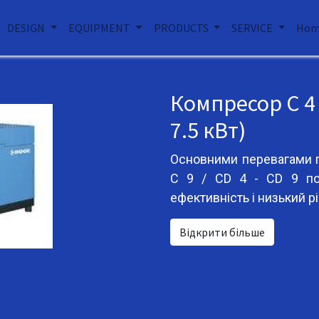
DESIGN
EQUIPMENT
PRODUCTS
SERVICE
Hom
Компресор С 4 - 
7.5 кВт)
Основними перевагами г
C 9 / CD 4 - CD 9 пот
ефективність і низький р
Відкрити більше