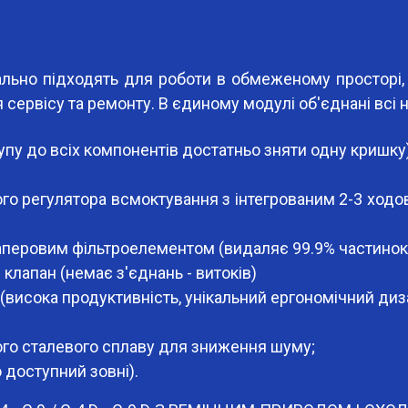
ально підходять для роботи в обмеженому просторі, 
 сервісу та ремонту. В єдиному модулі об'єднані всі 
пу до всіх компонентів достатньо зняти одну кришку
ого регулятора всмоктування з інтегрованим 2-3 ход
аперовим фільтроелементом (видаляє 99.9% частинок 
 клапан (немає з'єднань - витоків)
(висока продуктивність, унікальний ергономічний диза
ого сталевого сплаву для зниження шуму;
 доступний зовні).