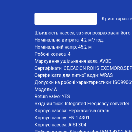
Технічні характеристики
Криві характ
Швидкість насоса, за якої розраховані його
Номінальна витрата: 4.2 м³/год.
Номінальний напір: 45.2 м
Робочі колеса: 4
Маркувння ущільнення вала: AVBE
Сертифікати: CE,EAC,CN ROHS EXE,MORO,SE
Сертфиікати для питної води: WRAS
Допуски на робочі характеристики: ISO9906
Модель: A
Return valve: YES
Вхідний тиск: Integrated Frequency converter
Корпус насоса: Нержавіюча сталь
Корпус насосу: EN 1.4301
Корпус насоса: AISI 304
Робоче колесо: Stainless steel EN 1.4301 AIS