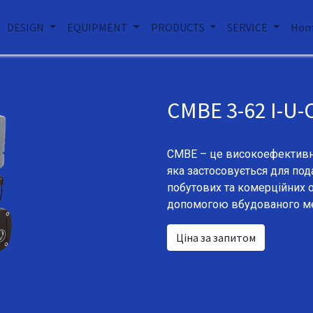
DESIGN
EQUIPMENT
PRODUCTS
SERVICE
Hom
CMBE 3-62 I-U-
CMBE – це високоефективна
яка застосовується для под
побутових та комерційних о
допомогою вбудованого ме
Ціна за запитом