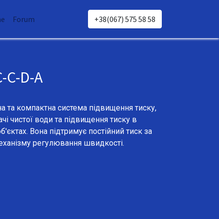
e
Forum
+38(067) 575 58 58
C-C-D-A
 та компактна система підвищення тиску,
ачі чистої води та підвищення тиску в
б'єктах. Вона підтримує постійний тиск за
ханізму регулювання швидкості.