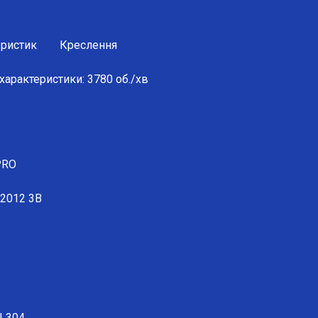
еристик
Креслення
 характеристики: 3780 об./хв
PRO
:2012 3B
I 304