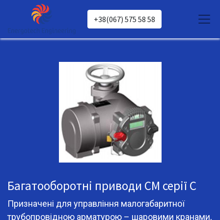
+38(067) 575 58 58
Багатооборотні приводи СМ серії C
Призначені для управління малогабаритної
трубопровідною арматурою – шаровими кранами,