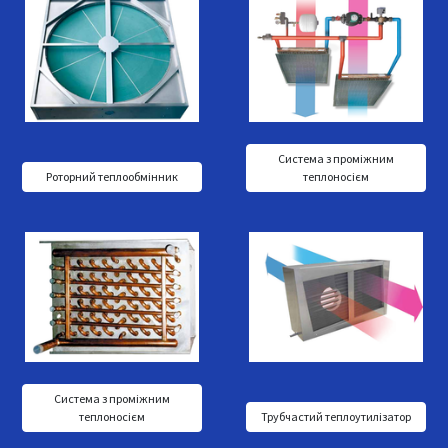
Система з проміжним
Роторний теплообмінник
теплоносієм
Система з проміжним
теплоносієм
Трубчастий теплоутилізатор